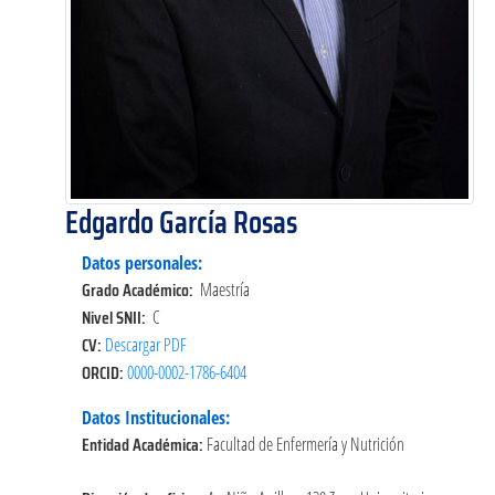
Edgardo García Rosas
Datos personales:
Grado Académico:
Maestría
Nivel SNII:
C
CV:
Descargar PDF
ORCID:
0000-0002-1786-6404
Datos Institucionales:
Entidad Académica:
Facultad de Enfermería y Nutrición