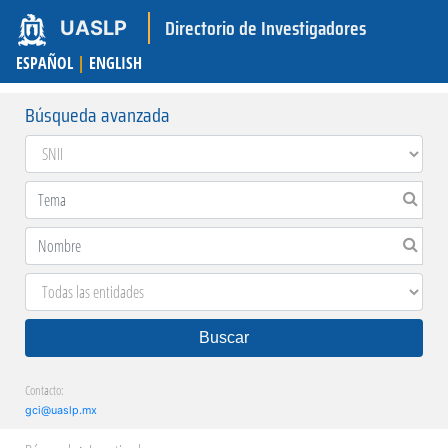
Directorio de Investigadores
UASLP
ESPAÑOL
|
ENGLISH
Búsqueda avanzada
Buscar
Contacto:
gci@uaslp.mx