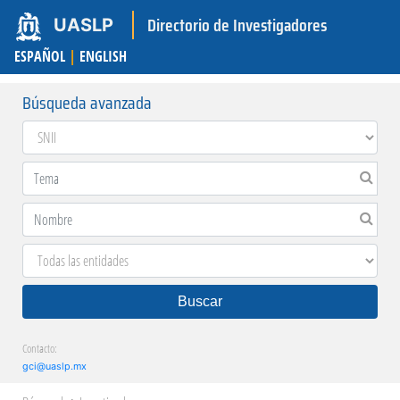
Directorio de Investigadores
UASLP
ESPAÑOL
|
ENGLISH
Búsqueda avanzada
Buscar
Contacto:
gci@uaslp.mx