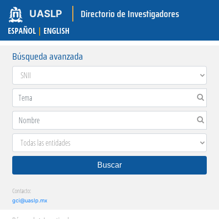
Directorio de Investigadores
UASLP
ESPAÑOL
|
ENGLISH
Búsqueda avanzada
Buscar
Contacto:
gci@uaslp.mx