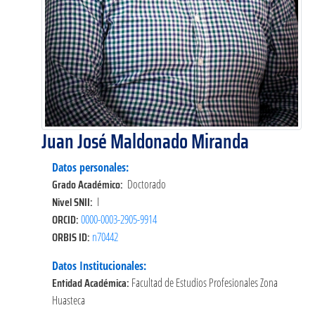
Juan José Maldonado Miranda
Datos personales:
Grado Académico:
Doctorado
Nivel SNII:
I
ORCID:
0000-0003-2905-9914
ORBIS ID:
n70442
Datos Institucionales:
Entidad Académica:
Facultad de Estudios Profesionales Zona
Huasteca