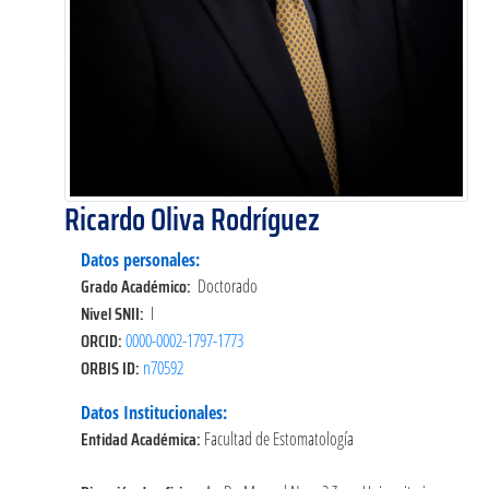
Ricardo Oliva Rodríguez
Datos personales:
Grado Académico:
Doctorado
Nivel SNII:
I
ORCID:
0000-0002-1797-1773
ORBIS ID:
n70592
Datos Institucionales:
Entidad Académica:
Facultad de Estomatología