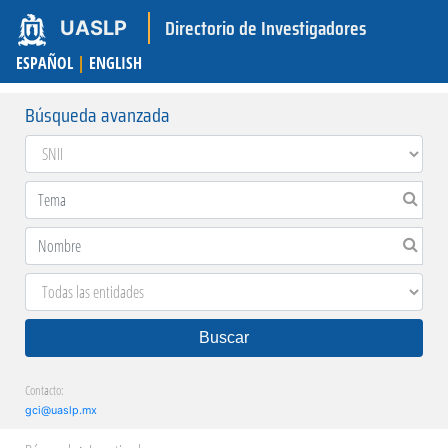
Directorio de Investigadores
UASLP
ESPAÑOL
|
ENGLISH
Búsqueda avanzada
Buscar
Contacto:
gci@uaslp.mx