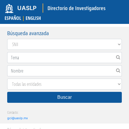
Directorio de Investigadores
UASLP
ESPAÑOL
|
ENGLISH
Búsqueda avanzada
Buscar
Contacto:
gci@uaslp.mx