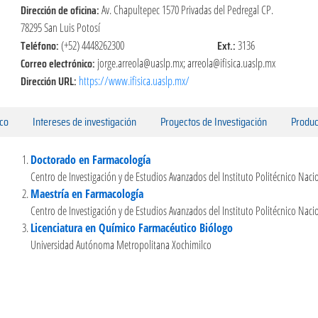
Dirección de oficina:
Av. Chapultepec 1570 Privadas del Pedregal CP.
78295 San Luis Potosí
Teléfono:
Ext.:
(+52) 4448262300
3136
Correo electrónico:
jorge.arreola@uaslp.mx; arreola@ifisica.uaslp.mx
Dirección URL:
https://www.ifisica.uaslp.mx/
ico
Intereses de investigación
Proyectos de Investigación
Produc
Doctorado en Farmacología
Centro de Investigación y de Estudios Avanzados del Instituto Politécnico Naci
Maestría en Farmacología
Centro de Investigación y de Estudios Avanzados del Instituto Politécnico Naci
Licenciatura en Químico Farmacéutico Biólogo
Universidad Autónoma Metropolitana Xochimilco