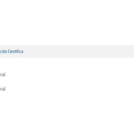
ción Científica
onal
onal