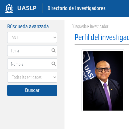
Directorio de Investigadores
UASLP
Búsqueda avanzada
Búsqueda
Investigador
Perfil del investiga
Buscar