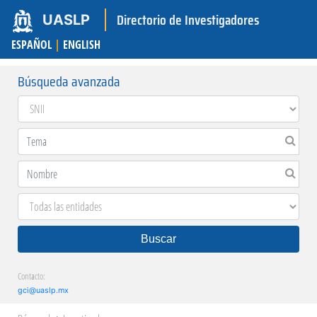
Directorio de Investigadores
UASLP
ESPAÑOL
|
ENGLISH
Búsqueda avanzada
Buscar
Contacto:
gci@uaslp.mx