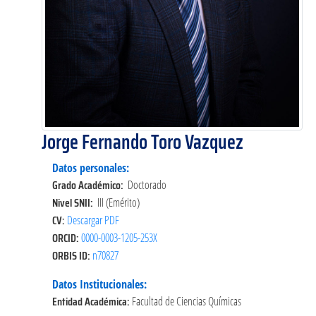
Jorge Fernando Toro Vazquez
Datos personales:
Grado Académico:
Doctorado
Nivel SNII:
III (Emérito)
CV:
Descargar PDF
ORCID:
0000-0003-1205-253X
ORBIS ID:
n70827
Datos Institucionales:
Entidad Académica:
Facultad de Ciencias Químicas