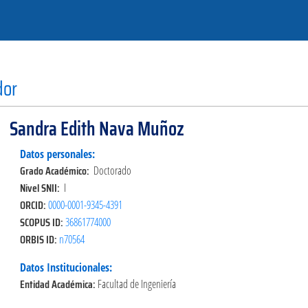
dor
Sandra Edith Nava Muñoz
Datos personales:
Grado Académico:
Doctorado
Nivel SNII:
I
ORCID:
0000-0001-9345-4391
SCOPUS ID:
36861774000
ORBIS ID:
n70564
Datos Institucionales:
Entidad Académica:
Facultad de Ingeniería