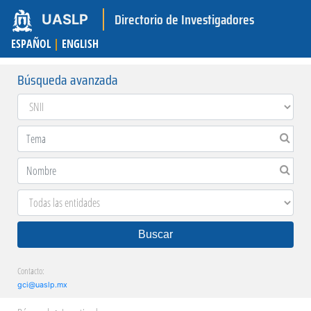
Directorio de Investigadores
UASLP
ESPAÑOL
|
ENGLISH
Búsqueda avanzada
Buscar
Contacto:
gci@uaslp.mx