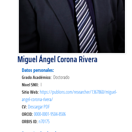
Miguel Ángel Corona Rivera
Datos personales:
Grado Académico:
Doctorado
Nivel SNII:
I
Sitio Web:
https://publons.com/researcher/1367860/miguel-
angel-corona-rivera/
CV:
Descargar PDF
ORCID:
0000-0001-9504-8506
ORBIS ID:
n70175