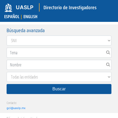
Directorio de Investigadores
UASLP
ESPAÑOL
|
ENGLISH
Búsqueda avanzada
Buscar
Contacto:
gci@uaslp.mx