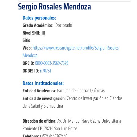
Sergio Rosales Mendoza
Datos personales:
Grado Académico:
Doctorado
Nivel SNII:
III
Sitio
Web:
https://www.researchgate.net/profile/Sergio_Rosales-
Mendoza
ORCID:
0000-0003-2569-7329
ORBIS ID:
n70751
Datos Institucionales:
Entidad Académica:
Facultad de Ciencias Químicas
Entidad de investigación:
Centro de Investigación en Ciencias
de la Salud y Biomedicina
Dirección de oficina:
Av. Dr. Manuel Nava 6 Zona Universitaria
Poniente CP. 78210 San Luis Potosí
Teléfono:
(+52) 4448262440