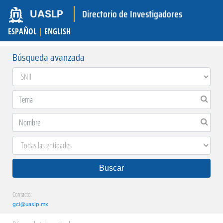
Directorio de Investigadores
UASLP
ESPAÑOL
|
ENGLISH
Búsqueda avanzada
Buscar
Contacto:
gci@uaslp.mx