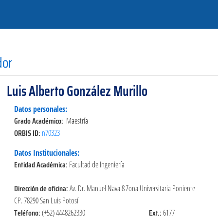
dor
Luis Alberto González Murillo
Datos personales:
Grado Académico:
Maestría
ORBIS ID:
n70323
Datos Institucionales:
Entidad Académica:
Facultad de Ingeniería
Dirección de oficina:
Av. Dr. Manuel Nava 8 Zona Universitaria Poniente
CP. 78290 San Luis Potosí
Teléfono:
Ext.:
(+52) 4448262330
6177