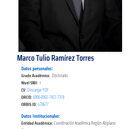
Marco Tulio Ramírez Torres
Datos personales:
Grado Académico:
Doctorado
Nivel SNII:
I
CV:
Descargar PDF
ORCID:
0000-0002-7457-7318
ORBIS ID:
n70677
Datos Institucionales:
Entidad Académica:
Coordinación Académica Región Altiplano