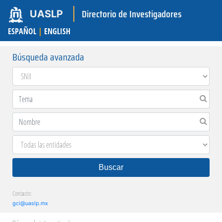
Directorio de Investigadores
UASLP
ESPAÑOL
|
ENGLISH
Búsqueda avanzada
Buscar
Contacto:
gci@uaslp.mx