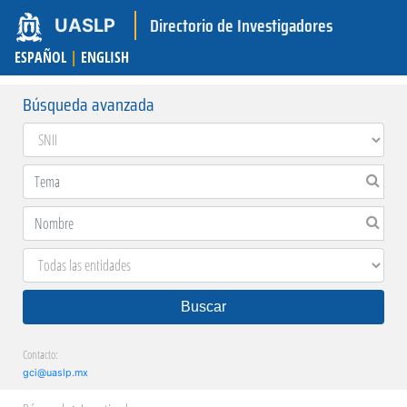
Directorio de Investigadores
UASLP
ESPAÑOL
|
ENGLISH
Búsqueda avanzada
Buscar
Contacto:
gci@uaslp.mx