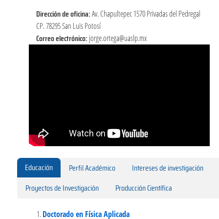
Dirección de oficina:
Av. Chapultepec 1570 Privadas del Pedregal
CP. 78295 San Luis Potosí
Correo electrónico:
jorge.ortega@uaslp.mx
Educación
Perfil Académico
Intereses de investigación
Proyectos de Investigación
Producción Científica
Doctorado en Física Aplicada