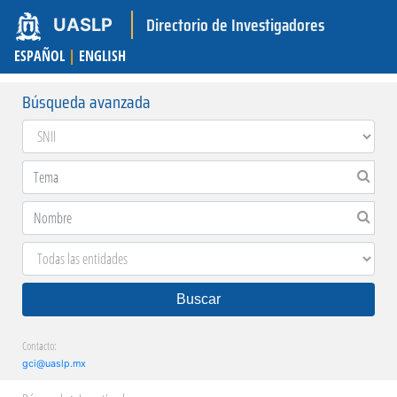
Directorio de Investigadores
UASLP
ESPAÑOL
|
ENGLISH
Búsqueda avanzada
Buscar
Contacto:
gci@uaslp.mx