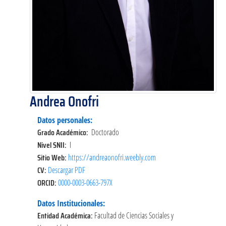
Andrea Onofri
Datos personales:
Grado Académico:
Doctorado
Nivel SNII:
I
Sitio Web:
https://andreaonofri.weebly.com
CV:
Descargar PDF
ORCID:
0000-0003-0663-797X
Datos Institucionales:
Entidad Académica:
Facultad de Ciencias Sociales y