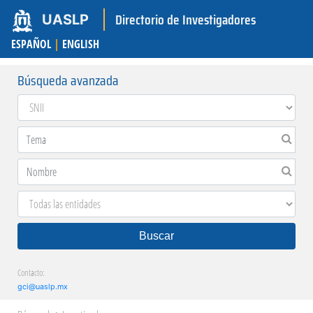
Directorio de Investigadores
UASLP
ESPAÑOL
|
ENGLISH
Búsqueda avanzada
Buscar
Contacto:
gci@uaslp.mx