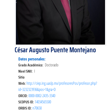
César Augusto Puente Montejano
Datos personales:
Grado Académico:
Doctorado
Nivel SNII:
I
Sitio
Web:
http://ciep.ing.uaslp.mx/profesoresPos/profesor.php?
id=3232323936&pos=1&gra=D
ORCID:
0000-0002-2435-3340
SCOPUS ID:
14034565500
ORBIS ID:
n70658