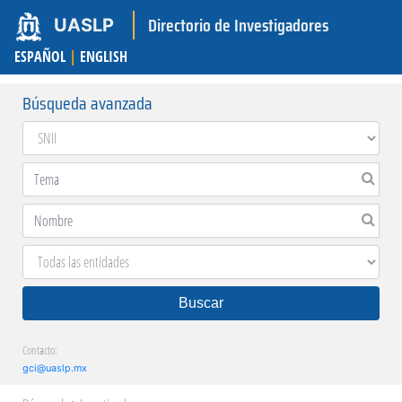
Directorio de Investigadores
UASLP
ESPAÑOL
|
ENGLISH
Búsqueda avanzada
Buscar
Contacto:
gci@uaslp.mx