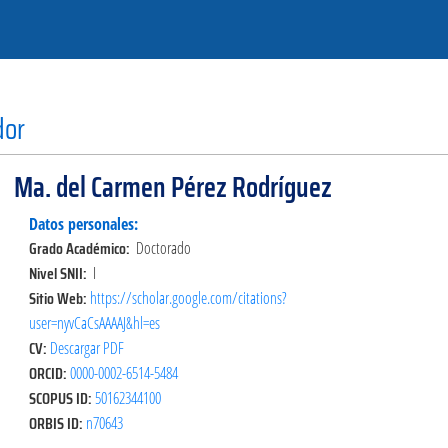
dor
Ma. del Carmen Pérez Rodríguez
Datos personales:
Grado Académico:
Doctorado
Nivel SNII:
I
Sitio Web:
https://scholar.google.com/citations?
user=nyvCaCsAAAAJ&hl=es
CV:
Descargar PDF
ORCID:
0000-0002-6514-5484
SCOPUS ID:
50162344100
ORBIS ID:
n70643