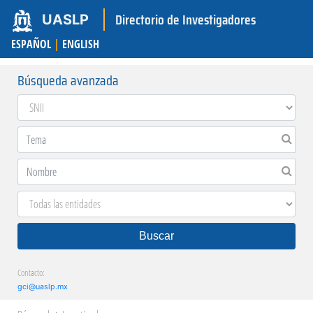
Directorio de Investigadores
UASLP
ESPAÑOL
|
ENGLISH
Búsqueda avanzada
Buscar
Contacto:
gci@uaslp.mx