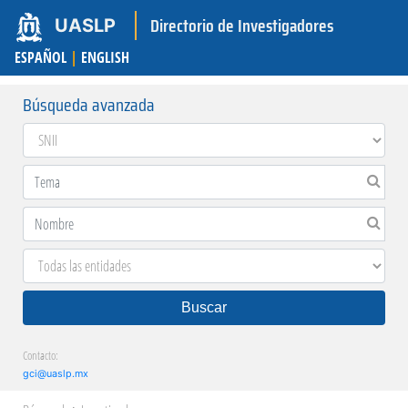
Directorio de Investigadores
UASLP
ESPAÑOL
|
ENGLISH
Búsqueda avanzada
Buscar
Contacto:
gci@uaslp.mx