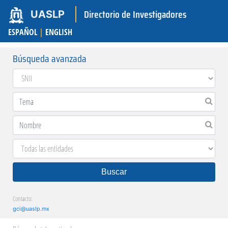
Directorio de Investigadores
UASLP
ESPAÑOL
|
ENGLISH
Búsqueda avanzada
Buscar
Contacto:
gci@uaslp.mx