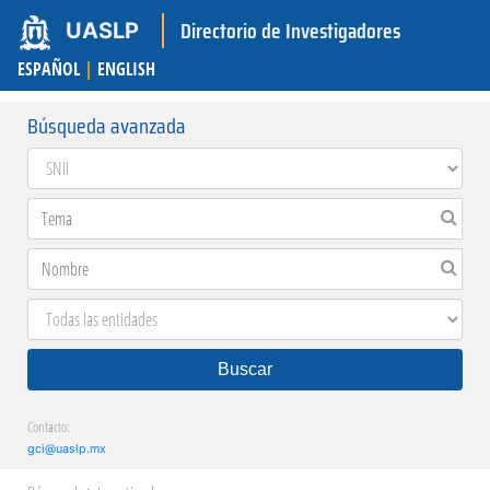
Directorio de Investigadores
UASLP
ESPAÑOL
|
ENGLISH
Búsqueda avanzada
Buscar
Contacto:
gci@uaslp.mx