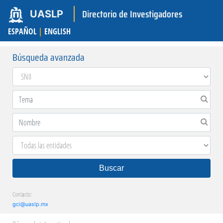
Directorio de Investigadores
UASLP
ESPAÑOL
|
ENGLISH
Búsqueda avanzada
Buscar
Contacto:
gci@uaslp.mx