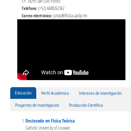
CP. 78295 San Luis Potosí
Teléfono:
(+52) 4448262362
Correo electrónico:
jurias@ifisica.uaslp.mx
Educación
Perfil Académico
Intereses de investigación
Proyectos de Investigación
Producción Científica
Doctorado en Física Teórica
Catholic University of Louvain