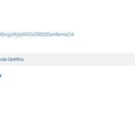
60cvsgsv9tjxijxNM2GsD5R0Zz0ZGoHrRwmIxqTrd-
ción Científica
n