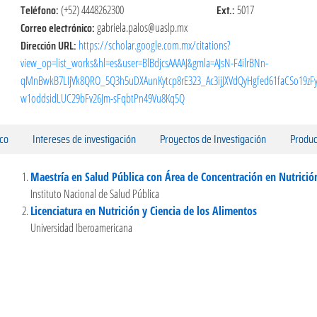
Teléfono:
Ext.:
(+52) 4448262300
5017
Correo electrónico:
gabriela.palos@uaslp.mx
Dirección URL:
https://scholar.google.com.mx/citations?
view_op=list_works&hl=es&user=BlBdjcsAAAAJ&gmla=AJsN-F4ilrBNn-
qMnBwkB7LIjVk8QRO_5Q3h5uDXAunKytcp8rE323_Ac3ijJXVdQyHgfed61faCSo19zFy
w1oddsidLUC29bFv26Jm-sFqbtPn49Vu8Kq5Q
ico
Intereses de investigación
Proyectos de Investigación
Produc
Maestría en Salud Pública con Área de Concentración en Nutrició
Instituto Nacional de Salud Pública
Licenciatura en Nutrición y Ciencia de los Alimentos
Universidad Iberoamericana