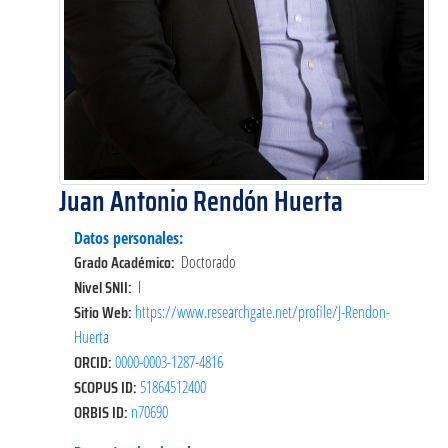
Juan Antonio Rendón Huerta
Datos personales:
Grado Académico:
Doctorado
Nivel SNII:
I
Sitio Web:
https://www.researchgate.net/profile/J-Rendon-
Huerta
ORCID:
0000-0003-1287-4816
SCOPUS ID:
51864512400
ORBIS ID:
n70690