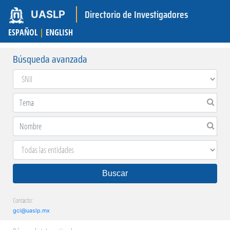
Directorio de Investigadores
UASLP
ESPAÑOL
|
ENGLISH
Búsqueda avanzada
Buscar
Contacto:
gci@uaslp.mx