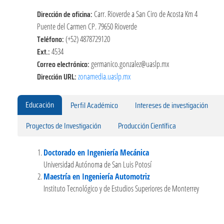
Dirección de oficina:
Carr. Rioverde a San Ciro de Acosta Km 4
Puente del Carmen CP. 79650 Rioverde
Teléfono:
(+52) 4878729120
Ext.:
4534
Correo electrónico:
germanico.gonzalez@uaslp.mx
Dirección URL:
zonamedia.uaslp.mx
Educación
Perfil Académico
Intereses de investigación
Proyectos de Investigación
Producción Científica
Doctorado en Ingeniería Mecánica
Universidad Autónoma de San Luis Potosí
Maestría en Ingeniería Automotriz
Instituto Tecnológico y de Estudios Superiores de Monterrey