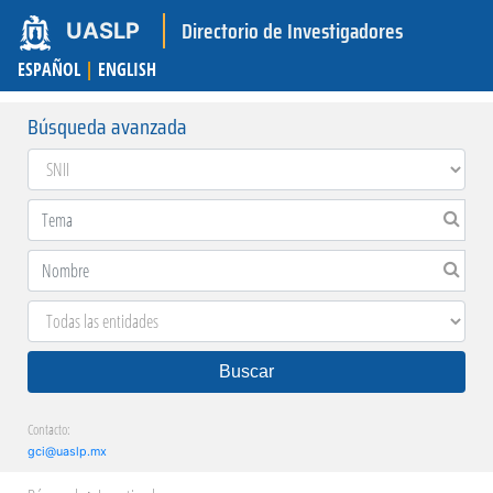
Directorio de Investigadores
UASLP
ESPAÑOL
|
ENGLISH
Búsqueda avanzada
Buscar
Contacto:
gci@uaslp.mx