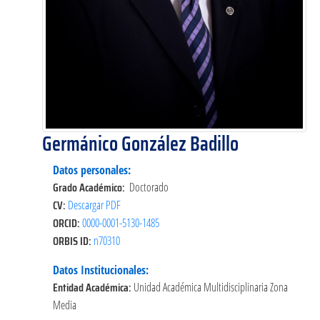
Germánico González Badillo
Datos personales:
Grado Académico:
Doctorado
CV:
Descargar PDF
ORCID:
0000-0001-5130-1485
ORBIS ID:
n70310
Datos Institucionales:
Entidad Académica:
Unidad Académica Multidisciplinaria Zona
Media