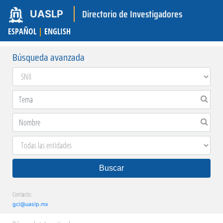
Directorio de Investigadores
UASLP
ESPAÑOL
|
ENGLISH
Búsqueda avanzada
Buscar
Contacto:
gci@uaslp.mx