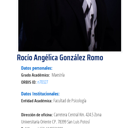
Rocío Angélica González Romo
Datos personales:
Grado Académico:
Maestría
ORBIS ID:
n70327
Datos Institucionales:
Entidad Académica:
Facultad de Psicología
Dirección de oficina:
Carretera Central Km. 424.5 Zona
Universitaria Oriente CP. 78399 San Luis Potosí