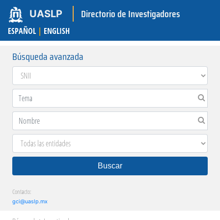
Directorio de Investigadores
UASLP
ESPAÑOL
|
ENGLISH
Búsqueda avanzada
Buscar
Contacto:
gci@uaslp.mx