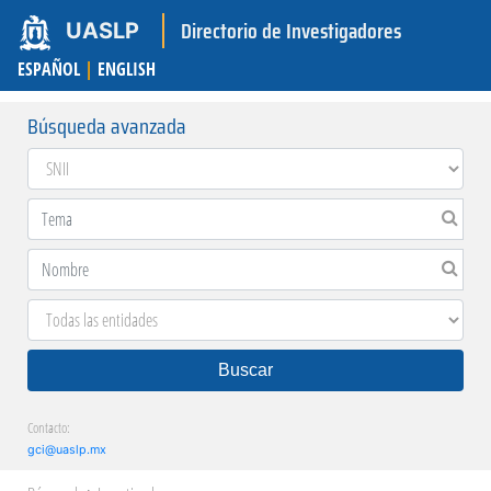
Directorio de Investigadores
UASLP
ESPAÑOL
|
ENGLISH
Búsqueda avanzada
Buscar
Contacto:
gci@uaslp.mx