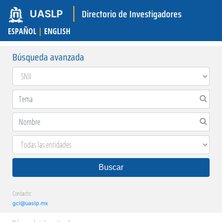
Directorio de Investigadores
UASLP
ESPAÑOL
|
ENGLISH
Búsqueda avanzada
Buscar
Contacto:
gci@uaslp.mx