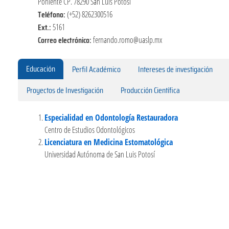
Poniente CP. 78290 San Luis Potosí
Teléfono:
(+52) 8262300516
Ext.:
5161
Correo electrónico:
fernando.romo@uaslp.mx
Educación
Perfil Académico
Intereses de investigación
Proyectos de Investigación
Producción Científica
Especialidad en Odontología Restauradora
Centro de Estudios Odontológicos
Licenciatura en Medicina Estomatológica
Universidad Autónoma de San Luis Potosí