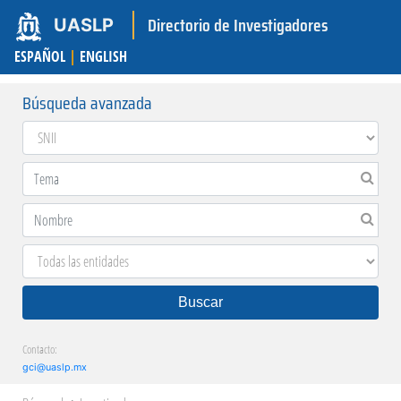
Directorio de Investigadores
UASLP
ESPAÑOL
|
ENGLISH
Búsqueda avanzada
Buscar
Contacto:
gci@uaslp.mx