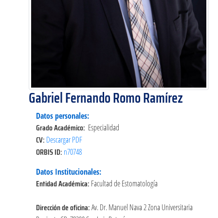
Gabriel Fernando Romo Ramírez
Datos personales:
Grado Académico:
Especialidad
CV:
Descargar PDF
ORBIS ID:
n70748
Datos Institucionales:
Entidad Académica:
Facultad de Estomatología
Dirección de oficina:
Av. Dr. Manuel Nava 2 Zona Universitaria