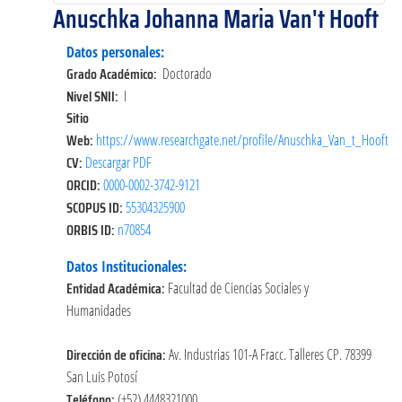
Anuschka Johanna Maria Van't Hooft
Datos personales:
Grado Académico:
Doctorado
Nivel SNII:
I
Sitio
Web:
https://www.researchgate.net/profile/Anuschka_Van_t_Hooft
CV:
Descargar PDF
ORCID:
0000-0002-3742-9121
SCOPUS ID:
55304325900
ORBIS ID:
n70854
Datos Institucionales:
Entidad Académica:
Facultad de Ciencias Sociales y
Humanidades
Dirección de oficina:
Av. Industrias 101-A Fracc. Talleres CP. 78399
San Luis Potosí
Teléfono:
(+52) 4448321000