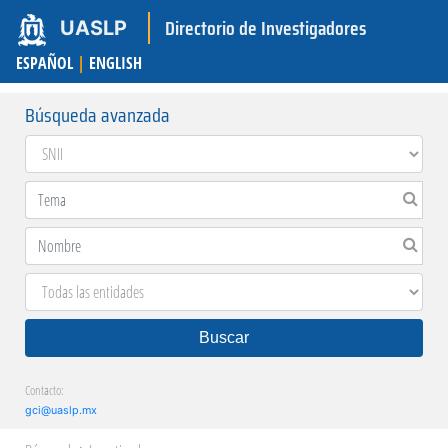
Directorio de Investigadores
UASLP
ESPAÑOL
|
ENGLISH
Búsqueda avanzada
Buscar
Contacto:
gci@uaslp.mx