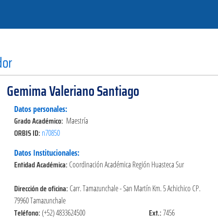
dor
Gemima Valeriano Santiago
Datos personales:
Grado Académico:
Maestría
ORBIS ID:
n70850
Datos Institucionales:
Entidad Académica:
Coordinación Académica Región Huasteca Sur
Dirección de oficina:
Carr. Tamazunchale - San Martín Km. 5 Achichico CP.
79960 Tamazunchale
Teléfono:
Ext.:
(+52) 4833624500
7456