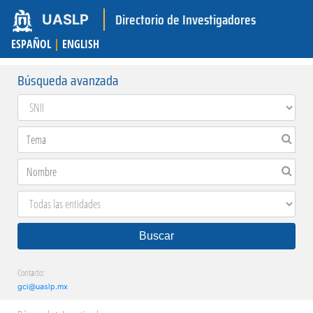
Directorio de Investigadores
UASLP
ESPAÑOL
|
ENGLISH
Búsqueda avanzada
Buscar
Contacto:
gci@uaslp.mx