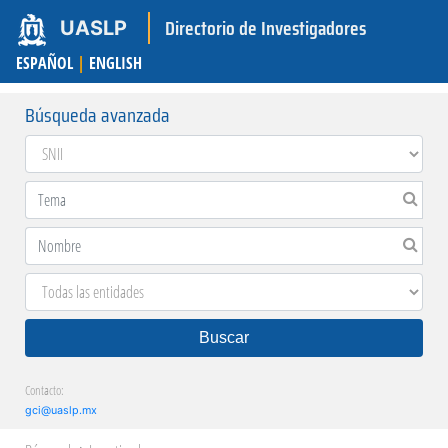
Directorio de Investigadores
UASLP
ESPAÑOL
|
ENGLISH
Búsqueda avanzada
Buscar
Contacto:
gci@uaslp.mx