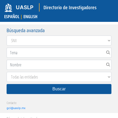
Directorio de Investigadores
UASLP
ESPAÑOL
|
ENGLISH
Búsqueda avanzada
Buscar
Contacto:
gci@uaslp.mx