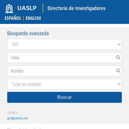
Directorio de Investigadores
UASLP
ESPAÑOL
|
ENGLISH
Búsqueda avanzada
Buscar
Contacto:
gci@uaslp.mx