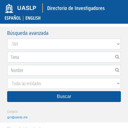
Directorio de Investigadores
UASLP
ESPAÑOL
|
ENGLISH
Búsqueda avanzada
Buscar
Contacto:
gci@uaslp.mx