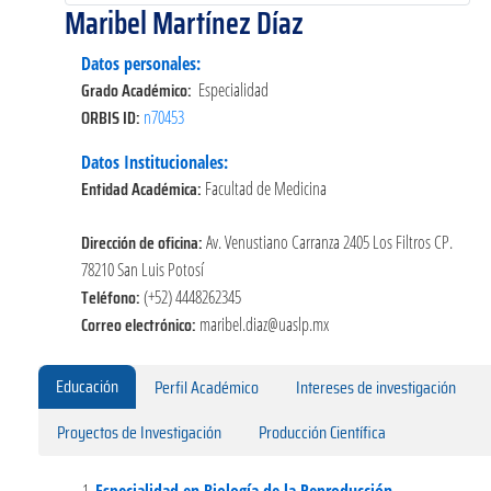
Maribel Martínez Díaz
Datos personales:
Grado Académico:
Especialidad
ORBIS ID:
n70453
Datos Institucionales:
Entidad Académica:
Facultad de Medicina
Dirección de oficina:
Av. Venustiano Carranza 2405 Los Filtros CP.
78210 San Luis Potosí
Teléfono:
(+52) 4448262345
Correo electrónico:
maribel.diaz@uaslp.mx
Educación
Perfil Académico
Intereses de investigación
Proyectos de Investigación
Producción Científica
Especialidad en Biología de la Reproducción