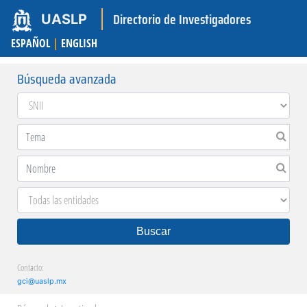
Directorio de Investigadores
UASLP
ESPAÑOL
|
ENGLISH
Búsqueda avanzada
Buscar
Contacto:
gci@uaslp.mx