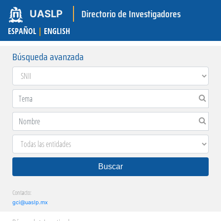
Directorio de Investigadores
UASLP
ESPAÑOL
|
ENGLISH
Búsqueda avanzada
Buscar
Contacto:
gci@uaslp.mx