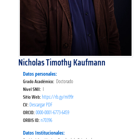
Nicholas Timothy Kaufmann
Datos personales:
Grado Académico:
Doctorado
Nivel SNII:
I
Sitio Web:
https://rb.gy/mi99r
CV:
Descargar PDF
ORCID:
0000-0001-6773-6459
ORBIS ID:
n70396
Datos Institucionales: