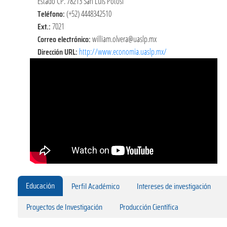
Estado CP. 78213 San Luis Potosí
Teléfono:
(+52) 4448342510
Ext.:
7021
Correo electrónico:
william.olvera@uaslp.mx
Dirección URL:
http://www.economia.uaslp.mx/
Educación
Perfil Académico
Intereses de investigación
Proyectos de Investigación
Producción Científica