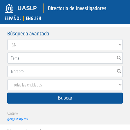
Directorio de Investigadores
UASLP
ESPAÑOL
|
ENGLISH
Búsqueda avanzada
Buscar
Contacto:
gci@uaslp.mx