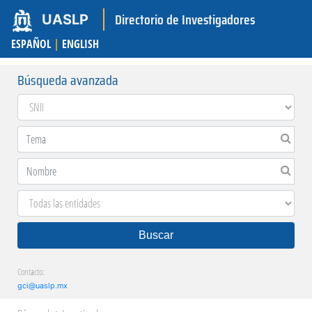
Directorio de Investigadores
UASLP
ESPAÑOL
|
ENGLISH
Búsqueda avanzada
Buscar
Contacto:
gci@uaslp.mx