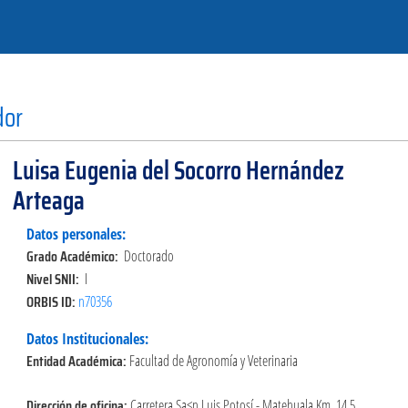
dor
Luisa Eugenia del Socorro Hernández
Arteaga
Datos personales:
Grado Académico:
Doctorado
Nivel SNII:
I
ORBIS ID:
n70356
Datos Institucionales:
Entidad Académica:
Facultad de Agronomía y Veterinaria
Dirección de oficina:
Carretera Sa<n Luis Potosí - Matehuala Km. 14.5