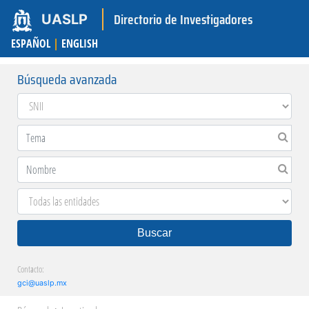
Directorio de Investigadores
UASLP
ESPAÑOL
|
ENGLISH
Búsqueda avanzada
Buscar
Contacto:
gci@uaslp.mx