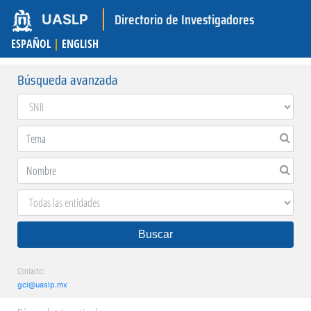
Directorio de Investigadores
UASLP
ESPAÑOL
|
ENGLISH
Búsqueda avanzada
Buscar
Contacto:
gci@uaslp.mx