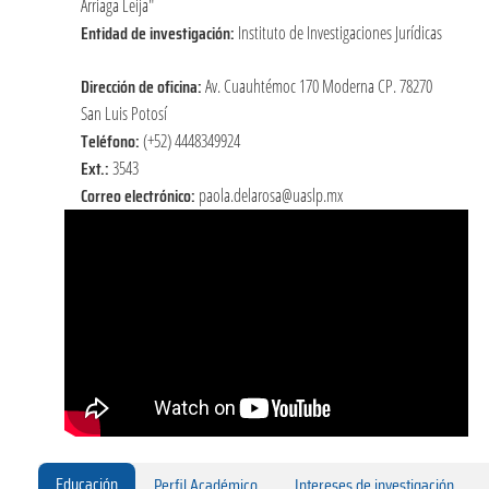
Arriaga Leija"
Entidad de investigación:
Instituto de Investigaciones Jurídicas
Dirección de oficina:
Av. Cuauhtémoc 170 Moderna CP. 78270
San Luis Potosí
Teléfono:
(+52) 4448349924
Ext.:
3543
Correo electrónico:
paola.delarosa@uaslp.mx
Educación
Perfil Académico
Intereses de investigación