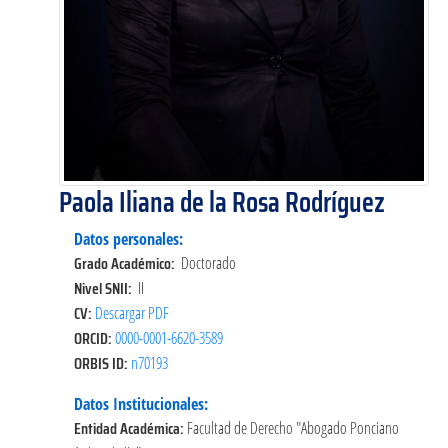
Paola Iliana de la Rosa Rodríguez
Datos personales:
Grado Académico:
Doctorado
Nivel SNII:
II
CV:
Descargar PDF
ORCID:
0000-0001-6620-3589
ORBIS ID:
n70193
Datos Institucionales:
Entidad Académica:
Facultad de Derecho "Abogado Ponciano