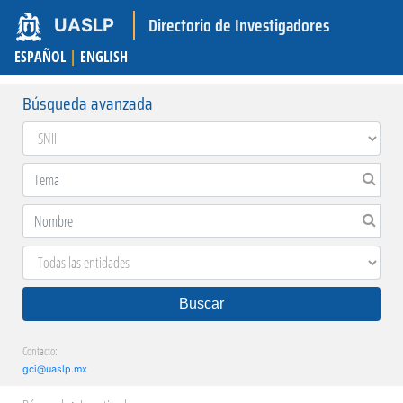
Directorio de Investigadores
UASLP
ESPAÑOL
|
ENGLISH
Búsqueda avanzada
Buscar
Contacto:
gci@uaslp.mx