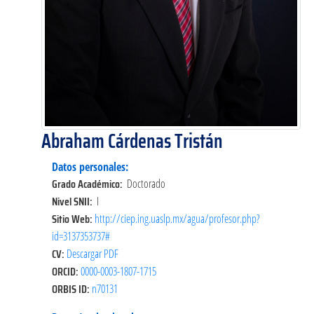
Abraham Cárdenas Tristán
Datos personales:
Grado Académico:
Doctorado
Nivel SNII:
I
Sitio Web:
http://ciep.ing.uaslp.mx/agua/profesor.php?
id=3137353737#
CV:
Descargar PDF
ORCID:
0000-0003-1807-1715
ORBIS ID:
n70131