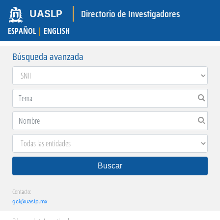
Directorio de Investigadores
UASLP
ESPAÑOL
|
ENGLISH
Búsqueda avanzada
Buscar
Contacto:
gci@uaslp.mx