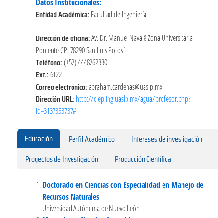
Datos Institucionales:
Entidad Académica:
Facultad de Ingeniería
Dirección de oficina:
Av. Dr. Manuel Nava 8 Zona Universitaria
Poniente CP. 78290 San Luis Potosí
Teléfono:
(+52) 4448262330
Ext.:
6122
Correo electrónico:
abraham.cardenas@uaslp.mx
Dirección URL:
http://ciep.ing.uaslp.mx/agua/profesor.php?
id=3137353737#
Educación
Perfil Académico
Intereses de investigación
Proyectos de Investigación
Producción Científica
Doctorado en Ciencias con Especialidad en Manejo de
Recursos Naturales
Universidad Autónoma de Nuevo León