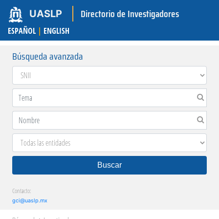
Directorio de Investigadores
UASLP
ESPAÑOL
|
ENGLISH
Búsqueda avanzada
Buscar
Contacto:
gci@uaslp.mx