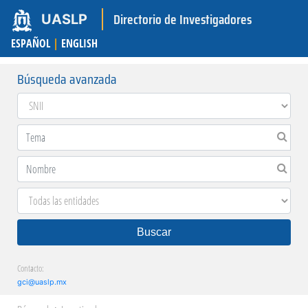
Directorio de Investigadores
UASLP
ESPAÑOL
|
ENGLISH
Búsqueda avanzada
Buscar
Contacto:
gci@uaslp.mx