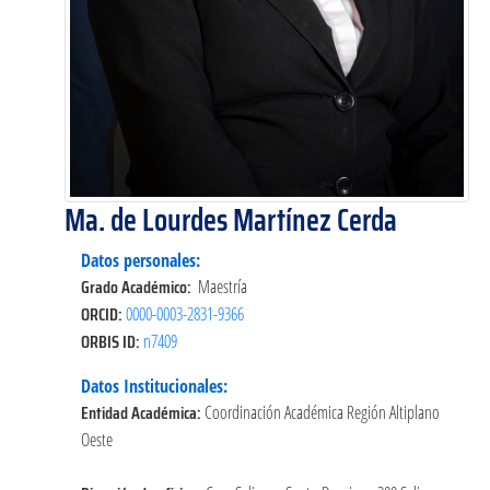
Ma. de Lourdes Martínez Cerda
Datos personales:
Grado Académico:
Maestría
ORCID:
0000-0003-2831-9366
ORBIS ID:
n7409
Datos Institucionales:
Entidad Académica:
Coordinación Académica Región Altiplano
Oeste